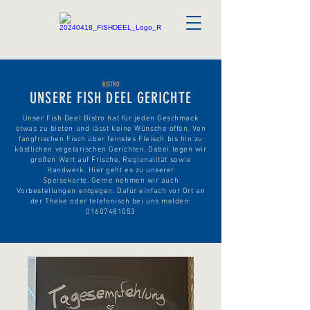
BISTRO
UNSERE FISH DEEL GERICHTE
Unser Fish Deel Bistro hat für jeden Geschmack
etwas zu bieten und lässt keine Wünsche offen. Von
fangfrischen Fisch über feinstes Fleisch bis hin zu
köstlichen vegetarischen Gerichten.
Dabei legen wir
großen Wert auf Frische, Regionalität sowie
Handwerk.
​
Hier geht es zu
unserer
Speisekarte.
Gerne nehmen wir auch
Vorbestellungen entgegen. Dafür einfach vor Ort an
der Theke oder telefonisch bei uns melden:
01607481053